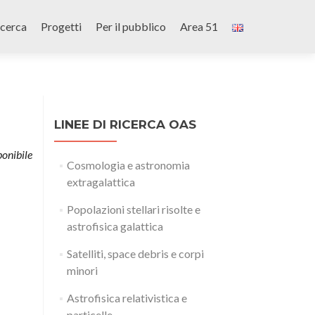
icerca
Progetti
Per il pubblico
Area 51
LINEE DI RICERCA OAS
onibile
Cosmologia e astronomia
extragalattica
Popolazioni stellari risolte e
astrofisica galattica
Satelliti, space debris e corpi
minori
Astrofisica relativistica e
particelle