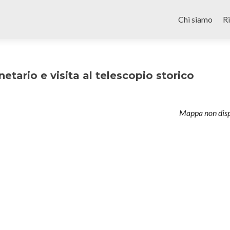
Skip
to
Chi siamo
R
content
netario e visita al telescopio storico
Mappa non disp