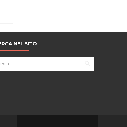
ERCA NEL SITO
cerca
r: