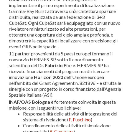
implementare il primo esperimento di localizzazione
Gamma-Ray Burst attraverso un’architettura spaziale
distribuita, realizzata da una federazione di 3+3
CubeSat. Ogni CubeSat sarà equipaggiato con un nuovo
rivelatore miniaturizzato ad alte prestazioni, per
ottenere una copertura del cielo ampia e profonda, e
dimostrerà la capacità di localizzare con precisione gli
eventi GRB nello spazio.
11 partner provenienti da 5 paesi europei formano il
consorzio HERMES-SP, sotto il coordinamento
scientifico del Dr.
Fabrizio Fiore
. HERMES-SP ha
ricevuto finanziamenti dal programma di ricerca e
innovazione
Horizon 2020
dell’Unione europea
nell’ambito del Grant Agreement n. 821896 – e sfrutta le
sinergie con un progetto in corso finanziato dall’Agenzia
Spaziale Italiana (ASI).
INAF/OAS Bologna
è fortemente coinvolta in questa
missione, con i seguenti ruoli chiave:
Responsabilità delle attività di integrazione del
sistema di rivelazione (
F. Fuschino
)
Coordinamento delle attività di simulazione
strumentale (
R. Campana
)