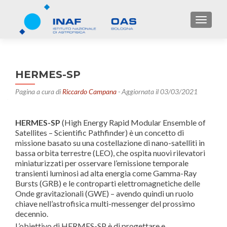
TOGGL
HERMES-SP
Pagina a cura di
Riccardo Campana
- Aggiornata il 03/03/2021
HERMES-SP
(High Energy Rapid Modular Ensemble of
Satellites – Scientific Pathfinder) è un concetto di
missione basato su una costellazione di nano-satelliti in
bassa orbita terrestre (LEO), che ospita nuovi rilevatori
miniaturizzati per osservare l’emissione temporale
transienti luminosi ad alta energia come Gamma-Ray
Bursts (GRB) e le controparti elettromagnetiche delle
Onde gravitazionali (GWE) – avendo quindi un ruolo
chiave nell’astrofisica multi-messenger del prossimo
decennio.
L’obiettivo di HERMES-SP è di progettare e