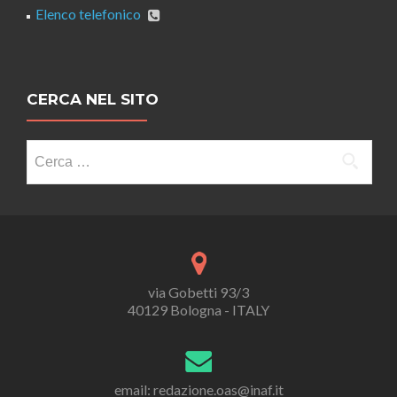
Elenco telefonico
CERCA NEL SITO
Ricerca
per:
via Gobetti 93/3
40129 Bologna - ITALY
email: redazione.oas@inaf.it