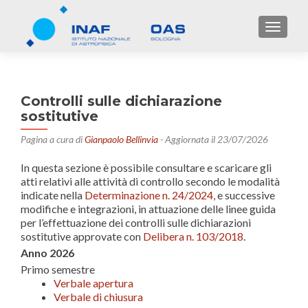
TOGGL
Controlli sulle dichiarazione
sostitutive
Pagina a cura di
Gianpaolo Bellinvia
- Aggiornata il 23/07/2026
In questa sezione è possibile consultare e scaricare gli
atti relativi alle attività di controllo secondo le modalità
indicate nella
Determinazione n. 24/2024,
e successive
modifiche e integrazioni, in attuazione delle linee guida
per l’effettuazione dei controlli sulle dichiarazioni
sostitutive approvate con
Delibera n. 103/2018
.
Anno 2026
Primo semestre
Verbale apertura
Verbale di chiusura