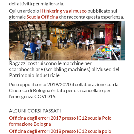
dell’attività per migliorarla.
Qui un articolo
Il tinkering va al museo
pubblicato sul
giornale
Scuola Officina
che racconta questa esperienza.
Ragazzi costruiscono le macchine per
scarabocchiare (scribbling machines) al Museo del
Patrimonio Industriale
Purtroppo il corso 2019/2020 il collaborazione con la
Cineteca di Bologna è stato per ora cancellato per
l’emergenza COVID19.
ALCUNI CORSI PASSATI
Officina degli errori 2017 presso IC12 scuola Polo
formazione Bologna
Officina degli errori 2018 presso IC12 scuola polo