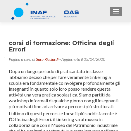
TOGGL
corsi di formazione: Officina degli
Errori
Pagina a cura di
Sara Ricciardi
- Aggiornata il 05/04/2020
Dopo un lungo periodo di praticantato in classe
abbiamo deciso che per fare veramente tinkering a
scuola era fondamentale coinvolgere profondamente gli
insegnanti in quanto solo loro posso rendere questa
attività una vera pratica scolastica. Siamo partiti da
workshop informali di qualche giorno con gli insegnanti
più motivati fino ad arrivare a percorsi più strutturati.
L’ultimo di questi percorsi e forse il più soddisfacente è
l’Officina degli Errori: il tinkering va al museo in
collaborazione con il Museo del Patrimonio industriale
che ci ha ospitati e sostenuti in questa impresa nell’anno