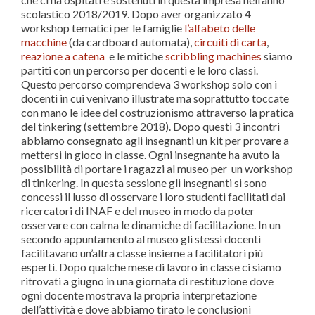
scolastico 2018/2019. Dopo aver organizzato 4
workshop tematici per le famiglie
l’alfabeto delle
macchine
(da cardboard automata),
circuiti di carta
,
reazione a catena
e le mitiche
scribbling machines
siamo
partiti con un percorso per docenti e le loro classi.
Questo percorso comprendeva 3 workshop solo con i
docenti in cui venivano illustrate ma soprattutto toccate
con mano le idee del costruzionismo attraverso la pratica
del tinkering (settembre 2018). Dopo questi 3 incontri
abbiamo consegnato agli insegnanti un kit per provare a
mettersi in gioco in classe. Ogni insegnante ha avuto la
possibilità di portare i ragazzi al museo per un workshop
di tinkering. In questa sessione gli insegnanti si sono
concessi il lusso di osservare i loro studenti facilitati dai
ricercatori di INAF e del museo in modo da poter
osservare con calma le dinamiche di facilitazione. In un
secondo appuntamento al museo gli stessi docenti
facilitavano un’altra classe insieme a facilitatori più
esperti. Dopo qualche mese di lavoro in classe ci siamo
ritrovati a giugno in una giornata di restituzione dove
ogni docente mostrava la propria interpretazione
dell’attività e dove abbiamo tirato le conclusioni