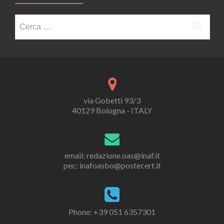
Ricerca
per:
via Gobetti 93/3
40129 Bologna - ITALY
email: redazione.oas@inaf.it
pec: inafoasbo@postecert.it
Phone: +39 051 6357301