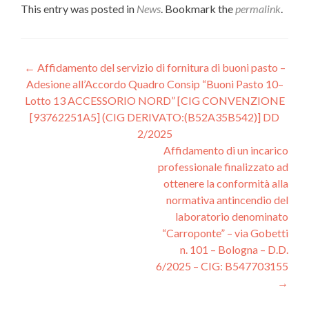
This entry was posted in
News
. Bookmark the
permalink
.
Post
←
Affidamento del servizio di fornitura di buoni pasto –
Adesione all’Accordo Quadro Consip “Buoni Pasto 10–
navigation
Lotto 13 ACCESSORIO NORD” [CIG CONVENZIONE
[93762251A5] (CIG DERIVATO:(B52A35B542)] DD
2/2025
Affidamento di un incarico
professionale finalizzato ad
ottenere la conformità alla
normativa antincendio del
laboratorio denominato
“Carroponte” – via Gobetti
n. 101 – Bologna – D.D.
6/2025 – CIG: B547703155
→