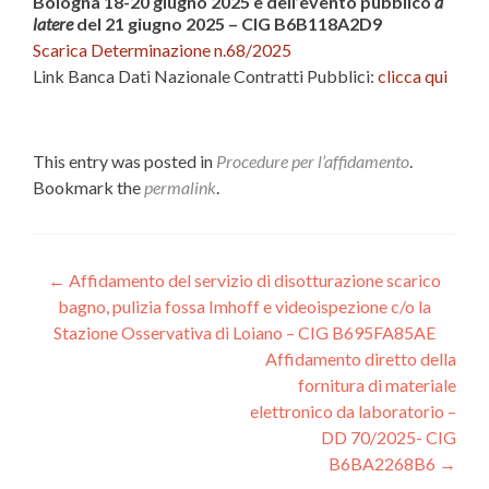
Bologna 18-20 giugno 2025 e dell’evento pubblico
a
latere
del 21 giugno 2025 – CIG B6B118A2D9
Scarica Determinazione n.68/2025
Link Banca Dati Nazionale Contratti Pubblici:
clicca qui
This entry was posted in
Procedure per l’affidamento
.
Bookmark the
permalink
.
Post
←
Affidamento del servizio di disotturazione scarico
bagno, pulizia fossa Imhoff e videoispezione c/o la
navigation
Stazione Osservativa di Loiano – CIG B695FA85AE
Affidamento diretto della
fornitura di materiale
elettronico da laboratorio –
DD 70/2025- CIG
B6BA2268B6
→