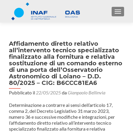
TOGGL
Affidamento diretto relativo
all’intervento tecnico specializzato
finalizzato alla fornitura e relativa
sostituzione di un comando esterno
di una porta dell’Osservatorio
Astronomico di Loiano – D.D.
80/2025 – CIG: B6CCC81EA6
Pubblicato il
22/05/2025
da
Gianpaolo Bellinvia
Determinazione a contrarre ai sensi dell’articolo 17,
comma 2, del Decreto Legislativo 31 marzo 2023,
numero 36 e successive modifiche e integrazioni, per
l’affidamento diretto relativo all’intervento tecnico
specializzato finalizzato alla fornitura e relativa