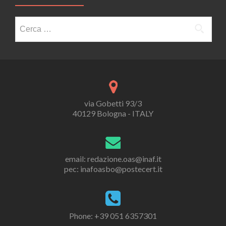
Ricerca
per:
via Gobetti 93/3
40129 Bologna - ITALY
email: redazione.oas@inaf.it
pec: inafoasbo@postecert.it
Phone: +39 051 6357301