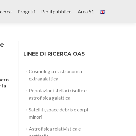
icerca
Progetti
Per il pubblico
Area 51
te
LINEE DI RICERCA OAS
Cosmologia e astronomia
extragalattica
mero
 la
Popolazioni stellari risolte e
astrofisica galattica
Satelliti, space debris e corpi
minori
Astrofisica relativistica e
particelle