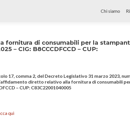
Skip
to
Chi siamo
R
content
la fornitura di consumabili per la stampan
/2025 – CIG: B8CCCDFCCD – CUP:
icolo 17, comma 2, del Decreto Legislativo 31 marzo 2023, nu
’affidamento diretto relativo alla fornitura di consumabili per
DFCCD – CUP: C83C22001040005
icca qui