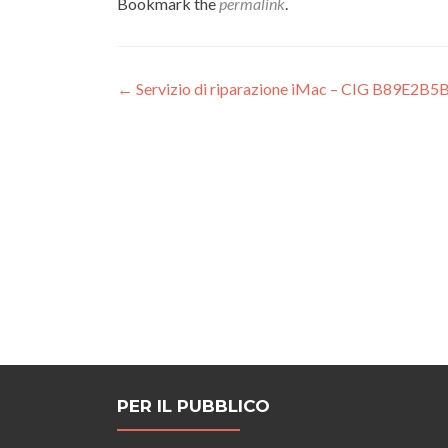
Bookmark the
permalink
.
Post
←
Servizio di riparazione iMac – CIG B89E2
navigation
PER IL PUBBLICO