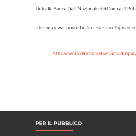
Link alla Banca Dati Nazionale dei Contratti Pubb
This entry was posted in
Procedure per l’affidame
Post
←
Affidamento diretto del servizio di rip
navigation
PER IL PUBBLICO