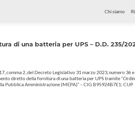
Skip
to
Chi siamo
R
content
tura di una batteria per UPS – D.D. 235/20
o 17, comma 2, del Decreto Legislativo 31 marzo 2023, numero 36 e
mento diretto della fornitura di una batteria per UPS tramite “Ordi
 della Pubblica Amministrazione (MEPA)” – CIG B95924B7E1; CUP