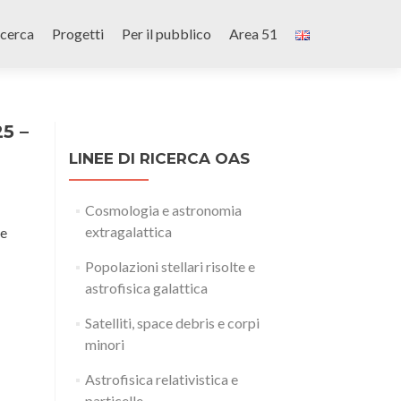
icerca
Progetti
Per il pubblico
Area 51
25 –
LINEE DI RICERCA OAS
Cosmologia e astronomia
extragalattica
ne
Popolazioni stellari risolte e
astrofisica galattica
Satelliti, space debris e corpi
minori
Astrofisica relativistica e
particelle