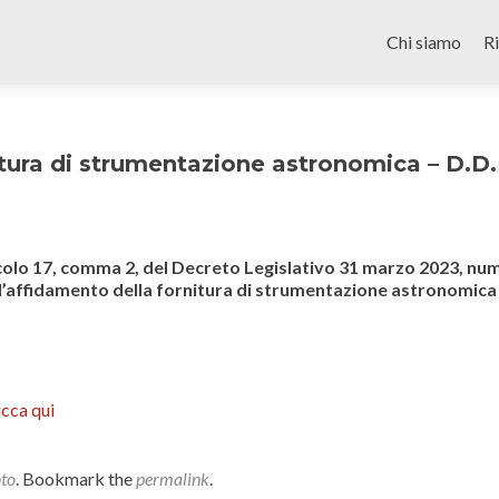
Skip
to
Chi siamo
R
content
itura di strumentazione astronomica – D.D.
icolo 17, comma 2, del Decreto Legislativo 31 marzo 2023, nu
 l’affidamento della fornitura di strumentazione astronomica 
icca qui
nto
. Bookmark the
permalink
.