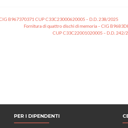
ot – CIG B967370371 CUP C33C23000620005 – D.D. 238/2025
Fornitura di quattro dischi di memoria – CIG B9683
CUP C33C22001020005 – D.D. 242/
PER I DIPENDENTI
C