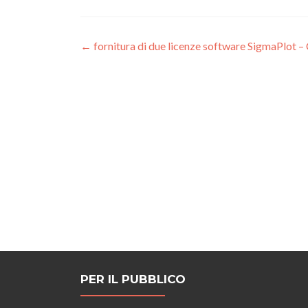
Post
←
fornitura di due licenze software SigmaPl
navigation
PER IL PUBBLICO