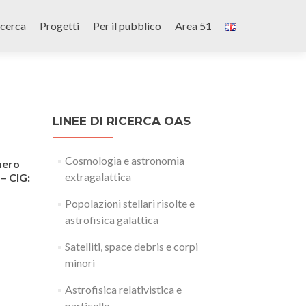
icerca
Progetti
Per il pubblico
Area 51
LINEE DI RICERCA OAS
Cosmologia e astronomia
mero
extragalattica
– CIG:
Popolazioni stellari risolte e
astrofisica galattica
Satelliti, space debris e corpi
minori
Astrofisica relativistica e
particelle