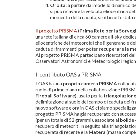
Orbita
: a partire dal modello dinamico de
si può ricavare la velocità eliocentrica de
momento della caduta, si ottiene l’orbita 
Il
progetto PRISMA
(
Prima Rete per la Sorveg
una rete italiana di circa 60 camere all-sky dedica
eliocentriche dei meteoroidi che li generano e de
caduta di frammenti per poter
recuperare le me
Al progetto PRISMA partecipano ricercatori dell’I
Osservatori Astronomici e Meteorologici regional
Il contributo OAS a PRISMA
L’OAS ha una
propria camera PRISMA
collocata
ruolo di primo piano nella collaborazione PRISMA.
Fireball Software),
usato per la
triangolazione 
delimitazione al suolo del campo di caduta dei 
nuovo software e ora in OAS ci siamo specializzati
progetto PRISMA ha già recuperato con success
(per un totale di 52 grammi), associate al
bolide 
recupero di meteoriti in seguito alla triangolazion
recuperata di recente è la
Matera
(massa comples