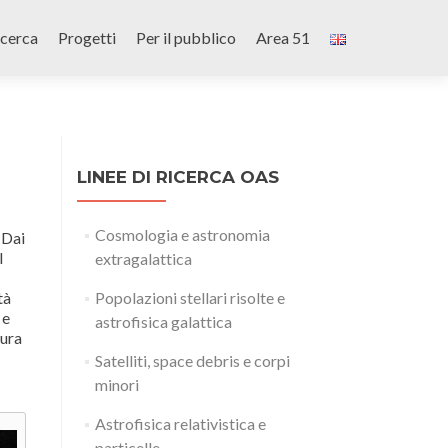
icerca
Progetti
Per il pubblico
Area 51
LINEE DI RICERCA OAS
Cosmologia e astronomia
 Dai
I
extragalattica
tà
Popolazioni stellari risolte e
 e
astrofisica galattica
tura
Satelliti, space debris e corpi
minori
Astrofisica relativistica e
particelle