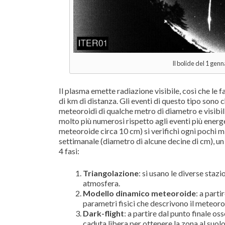
Il bolide del 1 gen
Il plasma emette radiazione visibile, così che le 
di km di distanza. Gli eventi di questo tipo sono 
meteoroidi di qualche metro di diametro e visibil
molto più numerosi rispetto agli eventi più energ
meteoroide circa 10 cm) si verifichi ogni pochi mi
settimanale (diametro di alcune decine di cm), un b
4 fasi:
Triangolazione
: si usano le diverse stazi
atmosfera.
Modello dinamico meteoroide
: a part
parametri fisici che descrivono il meteoro
Dark-flight
: a partire dal punto finale os
caduta libera per ottenere la zona al suol