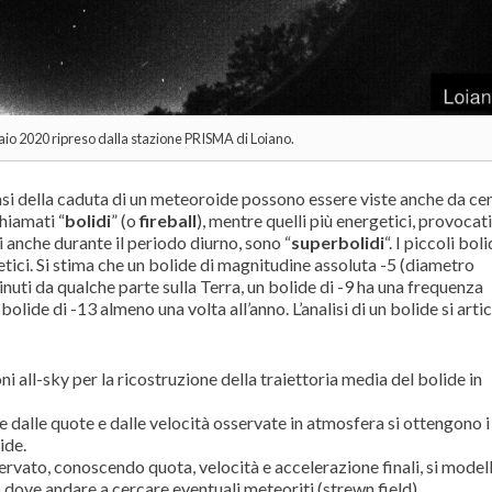
naio 2020 ripreso dalla stazione PRISMA di Loiano.
fasi della caduta di un meteoroide possono essere viste anche da ce
chiamati “
bolidi
” (o
fireball
), mentre quelli più energetici, provocat
i anche durante il periodo diurno, sono “
superbolidi
“. I piccoli bol
etici. Si stima che un bolide di magnitudine assoluta -5 (diametro
nuti da qualche parte sulla Terra, un bolide di -9 ha una frequenza
olide di -13 almeno una volta all’anno. L’analisi di un bolide si artic
oni all-sky per la ricostruzione della traiettoria media del bolide in
ire dalle quote e dalle velocità osservate in atmosfera si ottengono i
ide.
servato, conoscendo quota, velocità e accelerazione finali, si modell
o dove andare a cercare eventuali meteoriti (strewn field).