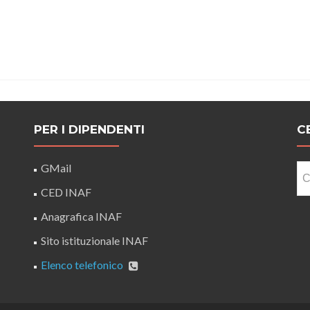
PER I DIPENDENTI
C
Ri
GMail
pe
CED INAF
Anagrafica INAF
Sito istituzionale INAF
Elenco telefonico