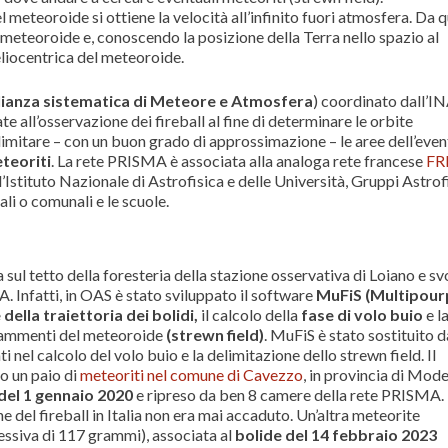
l meteoroide si ottiene la velocità all’infinito fuori atmosfera. Da 
l meteoroide e, conoscendo la posizione della Terra nello spazio al
eliocentrica del meteoroide.
lianza sistematica di Meteore e Atmosfera
) coordinato dall’IN
te all’osservazione dei fireball al fine di determinare le orbite
limitare – con un buon grado di approssimazione – le aree dell’even
teoriti
. La rete PRISMA è associata alla analoga rete francese
FR
stituto Nazionale di Astrofisica e delle Università, Gruppi Astrofi
i o comunali e le scuole.
 sul tetto della foresteria della stazione osservativa di Loiano e sv
 Infatti, in OAS è stato sviluppato il software
MuFiS (Multipou
della traiettoria dei bolidi,
il calcolo della
fase di volo buio
e l
frammenti del meteoroide
(strewn field)
. MuFiS è stato sostituito d
 nel calcolo del volo buio e la delimitazione dello strewn field. Il
o un paio di
meteoriti nel comune di Cavezzo
, in provincia di Mod
del 1 gennaio 2020
e ripreso da ben 8 camere della rete PRISMA. 
e del fireball in Italia non era mai accaduto. Un’altra meteorite
siva di 117 grammi), associata al
bolide del 14 febbraio 2023