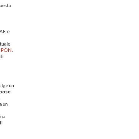
questa
AF, è
tuale
IPON
.
li,
olge un
rpose
a
a un
ena
Il