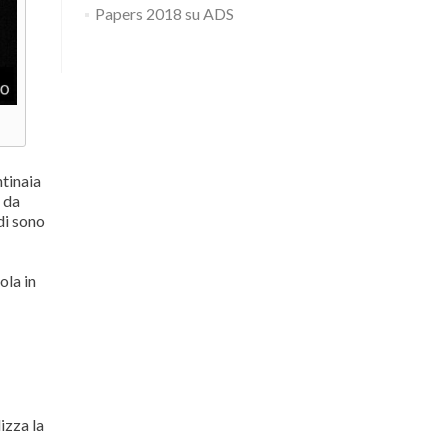
Papers 2018 su ADS
ntinaia
i da
idi sono
ola in
izza la