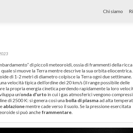
Skip
to
Chi siamo
R
content
/2023
mbardamento” di piccoli meteoroidi, ossia di frammenti della ricca
 quale si muove la Terra mentre descrive la sua orbita eliocentrica.
oide di 1-2 metri di diametro colpisce la Terra ogni due settimane. 
a velocità tipica dell’ordine dei 20 km/s (il range possibile delle
pare la propria energia cinetica perdendo rapidamente la loro veloci
viluppa un’
onda d’urto
in cui i gas atmosferici vengono compressi
dine di 2500 K: si genera così una
bolla di plasma
ad alta tempera
te
ablazione
mentre cade verso il suolo. Se la pressione esercitata
teoroide si può anche
frammentare
.