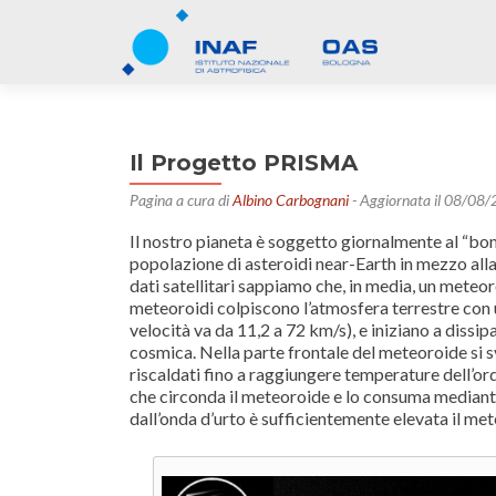
Il Progetto PRISMA
Pagina a cura di
Albino Carbognani
- Aggiornata il 08/08
Il nostro pianeta è soggetto giornalmente al “bo
popolazione di asteroidi near-Earth in mezzo alla
dati satellitari sappiamo che, in media, un meteor
meteoroidi colpiscono l’atmosfera terrestre con un
velocità va da 11,2 a 72 km/s), e iniziano a dissi
cosmica. Nella parte frontale del meteoroide si s
riscaldati fino a raggiungere temperature dell’or
che circonda il meteoroide e lo consuma median
dall’onda d’urto è sufficientemente elevata il me