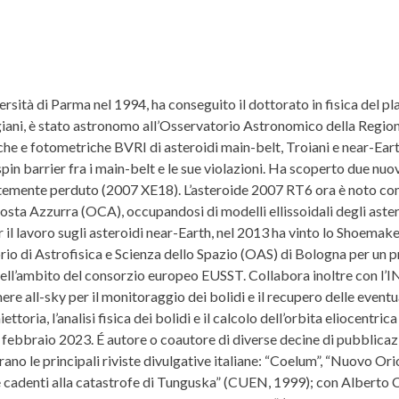
versità di Parma nel 1994, ha conseguito il dottorato in fisica del p
rmigiani, è stato astronomo all’Osservatorio Astronomico della Regi
 e fotometriche BVRI di asteroidi main-belt, Troiani e near-Earth. 
 spin barrier fra i main-belt e le sue violazioni. Ha scoperto due nu
ntemente perduto (2007 XE18). L’asteroide 2007 RT6 ora è noto c
sta Azzurra (OCA), occupandosi di modelli ellissoidali degli asteroi
er il lavoro sugli asteroidi near-Earth, nel 2013 ha vinto lo Shoema
o di Astrofisica e Scienza dello Spazio (OAS) di Bologna per un prog
nell’ambito del consorzio europeo EUSST. Collabora inoltre con l’I
e all-sky per il monitoraggio dei bolidi e il recupero delle event
ettoria, l’analisi fisica dei bolidi e il calcolo dell’orbita eliocentr
ebbraio 2023. É autore o coautore di diverse decine di pubblicazioni
rano le principali riviste divulgative italiane: “Coelum”, “Nuovo Orion
elle cadenti alla catastrofe di Tunguska” (CUEN, 1999); con Alberto