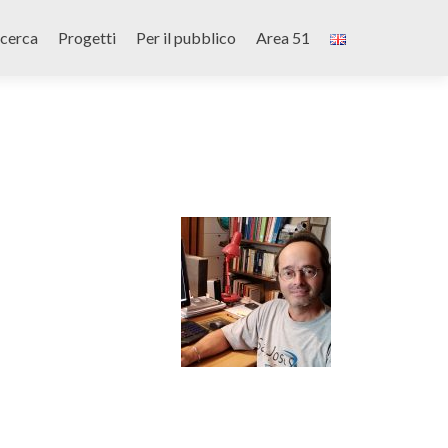
icerca
Progetti
Per il pubblico
Area 51