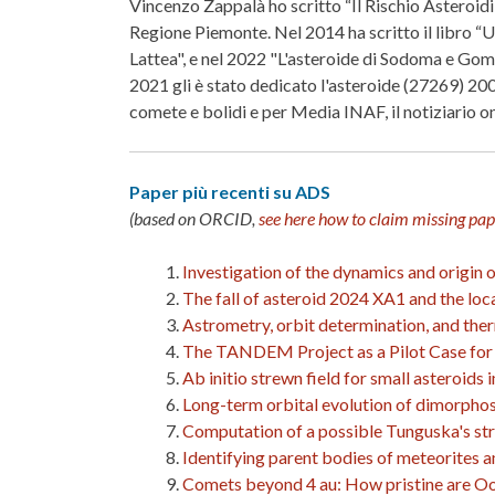
Vincenzo Zappalà ho scritto “Il Rischio Asteroidi
Regione Piemonte. Nel 2014 ha scritto il libro “U
Lattea", e nel 2022 "L'asteroide di Sodoma e Gomor
2021 gli è stato dedicato l'asteroide (27269) 200
comete e bolidi e per Media INAF, il notiziario on
Paper più recenti su ADS
(based on ORCID,
see here how to claim missing pap
Investigation of the dynamics and origi
The fall of asteroid 2024 XA
1
and the loc
Astrometry, orbit determination, and the
The TANDEM Project as a Pilot Case for
Ab initio strewn field for small asteroids
Long-term orbital evolution of dimorphos 
Computation of a possible Tunguska's str
Identifying parent bodies of meteorites 
Comets beyond 4 au: How pristine are Oo