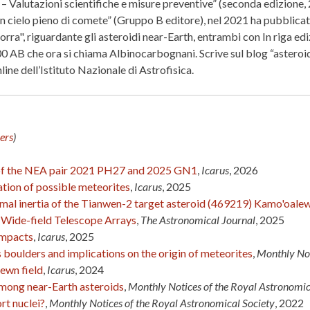
 – Valutazioni scientifiche e misure preventive” (seconda edizione, 
n cielo pieno di comete” (Gruppo B editore), nel 2021 ha pubblicato
ra", riguardante gli asteroidi near-Earth, entrambi con In riga edizi
0 AB che ora si chiama Albinocarbognani. Scrive sul blog “asteroidie
line dell’Istituto Nazionale di Astrofisica.
ers
)
n of the NEA pair 2021 PH27 and 2025 GN1
,
Icarus
, 2026
ation of possible meteorites
,
Icarus
, 2025
rmal inertia of the Tianwen-2 target asteroid (469219) Kamo'oale
 Wide-field Telescope Arrays
,
The Astronomical Journal
, 2025
 impacts
,
Icarus
, 2025
boulders and implications on the origin of meteorites
,
Monthly Not
ewn field
,
Icarus
, 2024
among near-Earth asteroids
,
Monthly Notices of the Royal Astronomic
rt nuclei?
,
Monthly Notices of the Royal Astronomical Society
, 2022