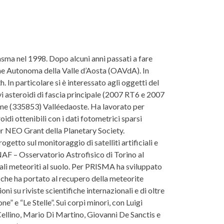
lasma nel 1998. Dopo alcuni anni passati a fare
one Autonoma della Valle d’Aosta (OAVdA). In
In particolare si è interessato agli oggetti del
ovi asteroidi di fascia principale (2007 RT6 e 2007
ome (335853) Valléedaoste. Ha lavorato per
di ottenibili con i dati fotometrici sparsi
ker NEO Grant della Planetary Society.
etto sul monitoraggio di satelliti artificiali e
NAF – Osservatorio Astrofisico di Torino al
uali meteoriti al suolo. Per PRISMA ha sviluppato
ica che ha portato al recupero della meteorite
 su riviste scientifiche internazionali e di oltre
e” e “Le Stelle”. Sui corpi minori, con Luigi
 Cellino, Mario Di Martino, Giovanni De Sanctis e