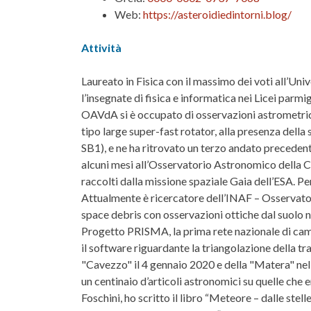
Web:
https://asteroidiedintorni.blog/
Attività
Laureato in Fisica con il massimo dei voti all’Uni
l’insegnate di fisica e informatica nei Licei pa
OAVdA si è occupato di osservazioni astrometriche
tipo large super-fast rotator, alla presenza della
SB1), e ne ha ritrovato un terzo andato precede
alcuni mesi all’Osservatorio Astronomico della Co
raccolti dalla missione spaziale Gaia dell’ESA. P
Attualmente è ricercatore dell’INAF – Osservatori
space debris con osservazioni ottiche dal suolo 
Progetto PRISMA, la prima rete nazionale di camer
il software riguardante la triangolazione della trai
"Cavezzo" il 4 gennaio 2020 e della "Matera" nel f
un centinaio d’articoli astronomici su quelle che e
Foschini, ho scritto il libro “Meteore – dalle st