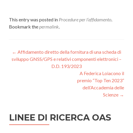
This entry was posted in
Procedure per l’affidamento
.
Bookmark the
permalink
.
Post
←
Affidamento diretto della fornitura di una scheda di
sviluppo GNSS/GPS e relativi componenti elettronici –
navigation
D.D. 193/2023
A Federica Loiacono il
premio “Top Ten 2023”
dell’Accademia delle
Scienze
→
LINEE DI RICERCA OAS