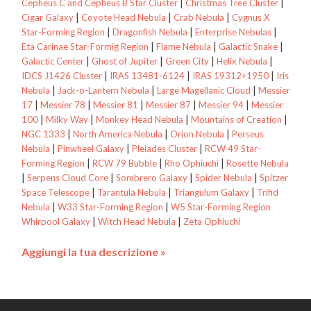
|
|
Cepheus C and Cepheus B Star Cluster
Christmas Tree Cluster
|
|
|
Cigar Galaxy
Coyote Head Nebula
Crab Nebula
Cygnus X
|
|
|
Star-Forming Region
Dragonfish Nebula
Enterprise Nebulas
|
|
|
Eta Carinae Star-Formig Region
Flame Nebula
Galactic Snake
|
|
|
|
Galactic Center
Ghost of Jupiter
Green City
Helix Nebula
|
|
|
IDCS J1426 Cluster
IRAS 13481-6124
IRAS 19312+1950
Iris
|
|
|
Nebula
Jack-o-Lantern Nebula
Large Magellanic Cloud
Messier
|
|
|
|
|
17
Messier 78
Messier 81
Messier 87
Messier 94
Messier
|
|
|
|
100
Milky Way
Monkey Head Nebula
Mountains of Creation
|
|
|
NGC 1333
North America Nebula
Orion Nebula
Perseus
|
|
|
Nebula
Pinwheel Galaxy
Pleiades Cluster
RCW 49 Star-
|
|
|
Forming Region
RCW 79 Bubble
Rho Ophiuchi
Rosette Nebula
|
|
|
|
Serpens Cloud Core
Sombrero Galaxy
Spider Nebula
Spitzer
|
|
|
Space Telescope
Tarantula Nebula
Triangulum Galaxy
Trifid
|
|
Nebula
W33 Star-Forming Region
W5 Star-Forming Region
|
|
Whirpool Galaxy
Witch Head Nebula
Zeta Ophiuchi
Aggiungi la tua descrizione »