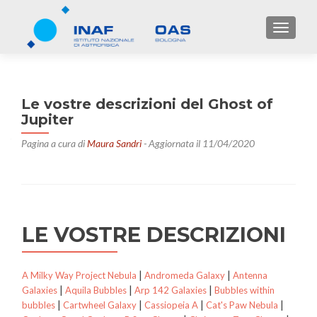
TOGGL
Le vostre descrizioni del Ghost of
Jupiter
Pagina a cura di
Maura Sandri
- Aggiornata il 11/04/2020
LE VOSTRE DESCRIZIONI
|
|
A Milky Way Project Nebula
Andromeda Galaxy
Antenna
|
|
|
Galaxies
Aquila Bubbles
Arp 142 Galaxies
Bubbles within
|
|
|
|
bubbles
Cartwheel Galaxy
Cassiopeia A
Cat's Paw Nebula