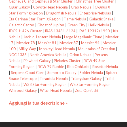
|
|
Cepheus C and Cepheus B Star Cluster
Christmas Tree Cluster
|
|
|
Cigar Galaxy
Coyote Head Nebula
Crab Nebula
Cygnus X
|
|
|
Star-Forming Region
Dragonfish Nebula
Enterprise Nebulas
|
|
|
Eta Carinae Star-Formig Region
Flame Nebula
Galactic Snake
|
|
|
|
Galactic Center
Ghost of Jupiter
Green City
Helix Nebula
|
|
|
IDCS J1426 Cluster
IRAS 13481-6124
IRAS 19312+1950
Iris
|
|
|
Nebula
Jack-o-Lantern Nebula
Large Magellanic Cloud
Messier
|
|
|
|
|
17
Messier 78
Messier 81
Messier 87
Messier 94
Messier
|
|
|
|
100
Milky Way
Monkey Head Nebula
Mountains of Creation
|
|
|
NGC 1333
North America Nebula
Orion Nebula
Perseus
|
|
|
Nebula
Pinwheel Galaxy
Pleiades Cluster
RCW 49 Star-
|
|
|
Forming Region
RCW 79 Bubble
Rho Ophiuchi
Rosette Nebula
|
|
|
|
Serpens Cloud Core
Sombrero Galaxy
Spider Nebula
Spitzer
|
|
|
Space Telescope
Tarantula Nebula
Triangulum Galaxy
Trifid
|
|
Nebula
W33 Star-Forming Region
W5 Star-Forming Region
|
|
Whirpool Galaxy
Witch Head Nebula
Zeta Ophiuchi
Aggiungi la tua descrizione »