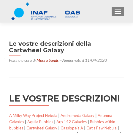
TOGGL
Le vostre descrizioni della
Cartwheel Galaxy
Pagina a cura di
Maura Sandri
- Aggiornata il 11/04/2020
LE VOSTRE DESCRIZIONI
|
|
A Milky Way Project Nebula
Andromeda Galaxy
Antenna
|
|
|
Galaxies
Aquila Bubbles
Arp 142 Galaxies
Bubbles within
|
|
|
|
bubbles
Cartwheel Galaxy
Cassiopeia A
Cat's Paw Nebula