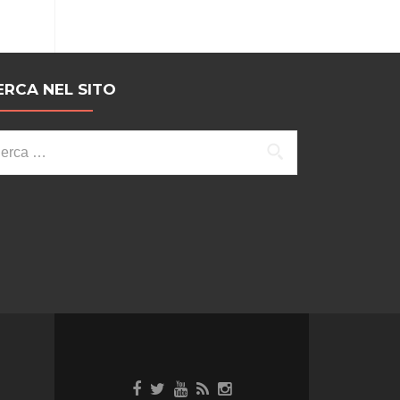
ERCA NEL SITO
cerca
r: