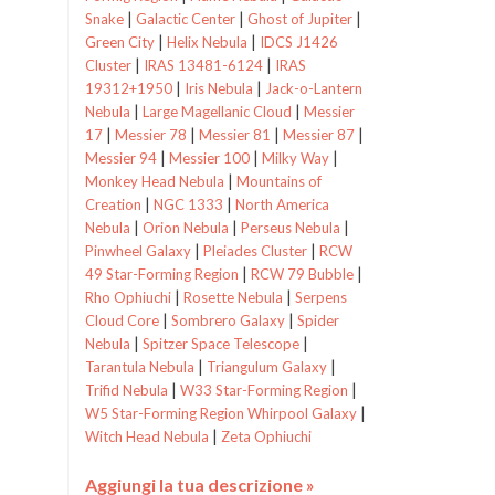
|
|
|
Snake
Galactic Center
Ghost of Jupiter
|
|
Green City
Helix Nebula
IDCS J1426
|
|
Cluster
IRAS 13481-6124
IRAS
|
|
19312+1950
Iris Nebula
Jack-o-Lantern
|
|
Nebula
Large Magellanic Cloud
Messier
|
|
|
|
17
Messier 78
Messier 81
Messier 87
|
|
|
Messier 94
Messier 100
Milky Way
|
Monkey Head Nebula
Mountains of
|
|
Creation
NGC 1333
North America
|
|
|
Nebula
Orion Nebula
Perseus Nebula
|
|
Pinwheel Galaxy
Pleiades Cluster
RCW
|
|
49 Star-Forming Region
RCW 79 Bubble
|
|
Rho Ophiuchi
Rosette Nebula
Serpens
|
|
Cloud Core
Sombrero Galaxy
Spider
|
|
Nebula
Spitzer Space Telescope
|
|
Tarantula Nebula
Triangulum Galaxy
|
|
Trifid Nebula
W33 Star-Forming Region
|
W5 Star-Forming Region
Whirpool Galaxy
|
Witch Head Nebula
Zeta Ophiuchi
Aggiungi la tua descrizione »