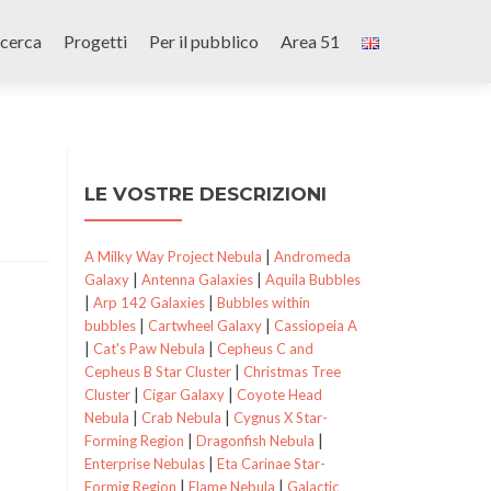
icerca
Progetti
Per il pubblico
Area 51
LE VOSTRE DESCRIZIONI
|
A Milky Way Project Nebula
Andromeda
|
|
Galaxy
Antenna Galaxies
Aquila Bubbles
|
|
Arp 142 Galaxies
Bubbles within
|
|
bubbles
Cartwheel Galaxy
Cassiopeia A
|
|
Cat's Paw Nebula
Cepheus C and
|
Cepheus B Star Cluster
Christmas Tree
|
|
Cluster
Cigar Galaxy
Coyote Head
|
|
Nebula
Crab Nebula
Cygnus X Star-
|
|
Forming Region
Dragonfish Nebula
|
Enterprise Nebulas
Eta Carinae Star-
|
|
Formig Region
Flame Nebula
Galactic