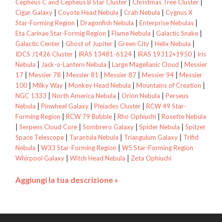
|
|
Cepheus C and Cepheus B Star Cluster
Christmas Tree Cluster
|
|
|
Cigar Galaxy
Coyote Head Nebula
Crab Nebula
Cygnus X
|
|
|
Star-Forming Region
Dragonfish Nebula
Enterprise Nebulas
|
|
|
Eta Carinae Star-Formig Region
Flame Nebula
Galactic Snake
|
|
|
|
Galactic Center
Ghost of Jupiter
Green City
Helix Nebula
|
|
|
IDCS J1426 Cluster
IRAS 13481-6124
IRAS 19312+1950
Iris
|
|
|
Nebula
Jack-o-Lantern Nebula
Large Magellanic Cloud
Messier
|
|
|
|
|
17
Messier 78
Messier 81
Messier 87
Messier 94
Messier
|
|
|
|
100
Milky Way
Monkey Head Nebula
Mountains of Creation
|
|
|
NGC 1333
North America Nebula
Orion Nebula
Perseus
|
|
|
Nebula
Pinwheel Galaxy
Pleiades Cluster
RCW 49 Star-
|
|
|
Forming Region
RCW 79 Bubble
Rho Ophiuchi
Rosette Nebula
|
|
|
|
Serpens Cloud Core
Sombrero Galaxy
Spider Nebula
Spitzer
|
|
|
Space Telescope
Tarantula Nebula
Triangulum Galaxy
Trifid
|
|
Nebula
W33 Star-Forming Region
W5 Star-Forming Region
|
|
Whirpool Galaxy
Witch Head Nebula
Zeta Ophiuchi
Aggiungi la tua descrizione »