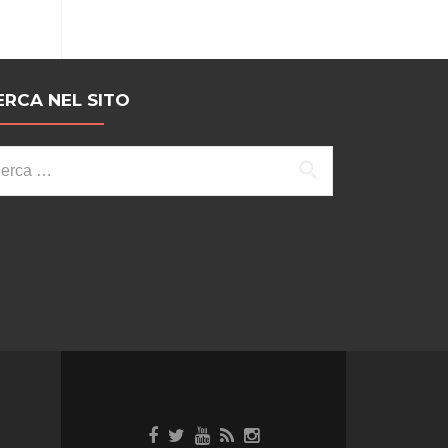
ERCA NEL SITO
cerca
r: