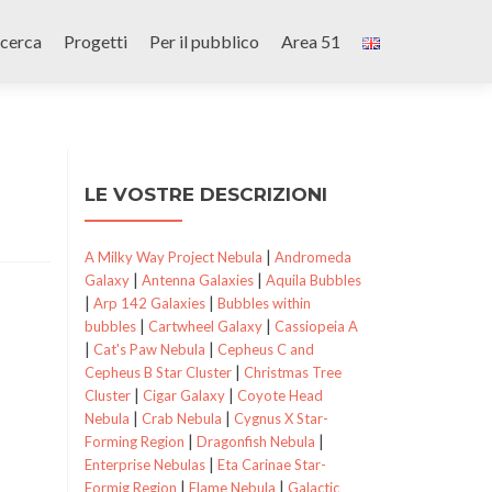
icerca
Progetti
Per il pubblico
Area 51
LE VOSTRE DESCRIZIONI
|
A Milky Way Project Nebula
Andromeda
|
|
Galaxy
Antenna Galaxies
Aquila Bubbles
|
|
Arp 142 Galaxies
Bubbles within
|
|
bubbles
Cartwheel Galaxy
Cassiopeia A
|
|
Cat's Paw Nebula
Cepheus C and
|
Cepheus B Star Cluster
Christmas Tree
|
|
Cluster
Cigar Galaxy
Coyote Head
|
|
Nebula
Crab Nebula
Cygnus X Star-
|
|
Forming Region
Dragonfish Nebula
|
Enterprise Nebulas
Eta Carinae Star-
|
|
Formig Region
Flame Nebula
Galactic