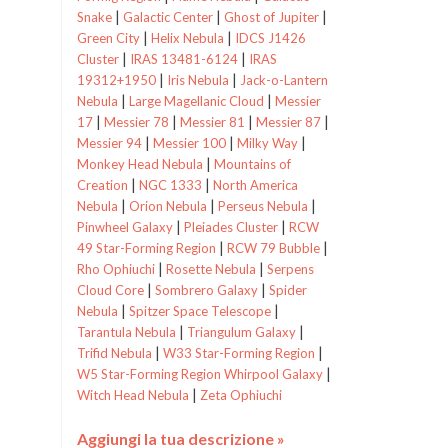
|
|
|
Snake
Galactic Center
Ghost of Jupiter
|
|
Green City
Helix Nebula
IDCS J1426
|
|
Cluster
IRAS 13481-6124
IRAS
|
|
19312+1950
Iris Nebula
Jack-o-Lantern
|
|
Nebula
Large Magellanic Cloud
Messier
|
|
|
|
17
Messier 78
Messier 81
Messier 87
|
|
|
Messier 94
Messier 100
Milky Way
|
Monkey Head Nebula
Mountains of
|
|
Creation
NGC 1333
North America
|
|
|
Nebula
Orion Nebula
Perseus Nebula
|
|
Pinwheel Galaxy
Pleiades Cluster
RCW
|
|
49 Star-Forming Region
RCW 79 Bubble
|
|
Rho Ophiuchi
Rosette Nebula
Serpens
|
|
Cloud Core
Sombrero Galaxy
Spider
|
|
Nebula
Spitzer Space Telescope
|
|
Tarantula Nebula
Triangulum Galaxy
|
|
Trifid Nebula
W33 Star-Forming Region
|
W5 Star-Forming Region
Whirpool Galaxy
|
Witch Head Nebula
Zeta Ophiuchi
Aggiungi la tua descrizione »