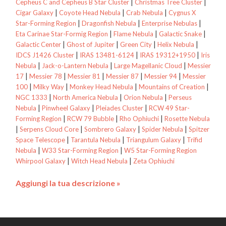
|
|
Cepheus C and Cepheus B Star Cluster
Christmas Tree Cluster
|
|
|
Cigar Galaxy
Coyote Head Nebula
Crab Nebula
Cygnus X
|
|
|
Star-Forming Region
Dragonfish Nebula
Enterprise Nebulas
|
|
|
Eta Carinae Star-Formig Region
Flame Nebula
Galactic Snake
|
|
|
|
Galactic Center
Ghost of Jupiter
Green City
Helix Nebula
|
|
|
IDCS J1426 Cluster
IRAS 13481-6124
IRAS 19312+1950
Iris
|
|
|
Nebula
Jack-o-Lantern Nebula
Large Magellanic Cloud
Messier
|
|
|
|
|
17
Messier 78
Messier 81
Messier 87
Messier 94
Messier
|
|
|
|
100
Milky Way
Monkey Head Nebula
Mountains of Creation
|
|
|
NGC 1333
North America Nebula
Orion Nebula
Perseus
|
|
|
Nebula
Pinwheel Galaxy
Pleiades Cluster
RCW 49 Star-
|
|
|
Forming Region
RCW 79 Bubble
Rho Ophiuchi
Rosette Nebula
|
|
|
|
Serpens Cloud Core
Sombrero Galaxy
Spider Nebula
Spitzer
|
|
|
Space Telescope
Tarantula Nebula
Triangulum Galaxy
Trifid
|
|
Nebula
W33 Star-Forming Region
W5 Star-Forming Region
|
|
Whirpool Galaxy
Witch Head Nebula
Zeta Ophiuchi
Aggiungi la tua descrizione »