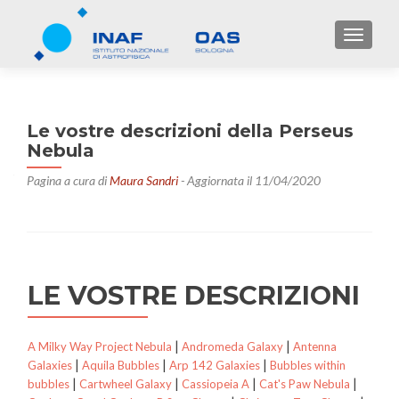
TOGGL
Le vostre descrizioni della Perseus
Nebula
Pagina a cura di
Maura Sandri
- Aggiornata il 11/04/2020
LE VOSTRE DESCRIZIONI
|
|
A Milky Way Project Nebula
Andromeda Galaxy
Antenna
|
|
|
Galaxies
Aquila Bubbles
Arp 142 Galaxies
Bubbles within
|
|
|
|
bubbles
Cartwheel Galaxy
Cassiopeia A
Cat's Paw Nebula