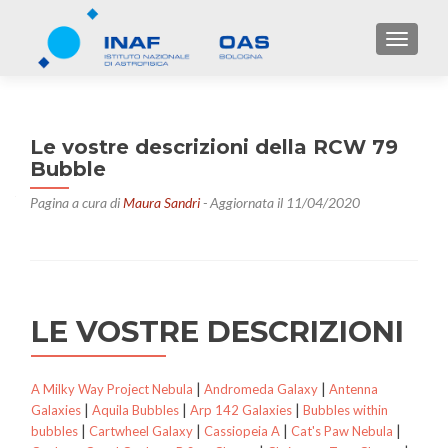
TOGGL
Le vostre descrizioni della RCW 79
Bubble
Pagina a cura di
Maura Sandri
- Aggiornata il 11/04/2020
LE VOSTRE DESCRIZIONI
|
|
A Milky Way Project Nebula
Andromeda Galaxy
Antenna
|
|
|
Galaxies
Aquila Bubbles
Arp 142 Galaxies
Bubbles within
|
|
|
|
bubbles
Cartwheel Galaxy
Cassiopeia A
Cat's Paw Nebula