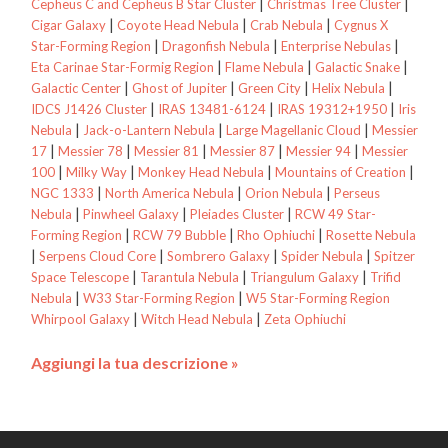
|
|
Cepheus C and Cepheus B Star Cluster
Christmas Tree Cluster
|
|
|
Cigar Galaxy
Coyote Head Nebula
Crab Nebula
Cygnus X
|
|
|
Star-Forming Region
Dragonfish Nebula
Enterprise Nebulas
|
|
|
Eta Carinae Star-Formig Region
Flame Nebula
Galactic Snake
|
|
|
|
Galactic Center
Ghost of Jupiter
Green City
Helix Nebula
|
|
|
IDCS J1426 Cluster
IRAS 13481-6124
IRAS 19312+1950
Iris
|
|
|
Nebula
Jack-o-Lantern Nebula
Large Magellanic Cloud
Messier
|
|
|
|
|
17
Messier 78
Messier 81
Messier 87
Messier 94
Messier
|
|
|
|
100
Milky Way
Monkey Head Nebula
Mountains of Creation
|
|
|
NGC 1333
North America Nebula
Orion Nebula
Perseus
|
|
|
Nebula
Pinwheel Galaxy
Pleiades Cluster
RCW 49 Star-
|
|
|
Forming Region
RCW 79 Bubble
Rho Ophiuchi
Rosette Nebula
|
|
|
|
Serpens Cloud Core
Sombrero Galaxy
Spider Nebula
Spitzer
|
|
|
Space Telescope
Tarantula Nebula
Triangulum Galaxy
Trifid
|
|
Nebula
W33 Star-Forming Region
W5 Star-Forming Region
|
|
Whirpool Galaxy
Witch Head Nebula
Zeta Ophiuchi
Aggiungi la tua descrizione »