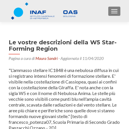
TOGGL
Le vostre descrizioni della W5 Star-
Forming Region
Pagina a cura di
Maura Sandri
- Aggiornata il 11/04/2020
"L'ammasso stellare IC1848 è una nebulosa diffusa in cui
si registrano intensi fenomeni di formazione stellare. E'
visibile nella costellazione di Cassiopea, quasi ai confini
con la costellazione della GIraffa. E' nota anche con la
sigla W5 e con il nome di Nebulosa Anima. Le stelle più
vecchie sono visibili come punti blu nell'ampia cavità
centrale, scavata dalle radiazioni e dal vento stellare. Le
aree più chiare e periferiche sono quelle dove si stanno
formando nuove giovani stelle." [testo di
francesco_potenza07, Scuola Primaria di Secondo Grado
Panzacchi Ozzano - 2D]