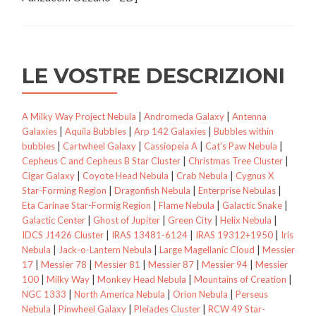
LE VOSTRE DESCRIZIONI
|
|
A Milky Way Project Nebula
Andromeda Galaxy
Antenna
|
|
|
Galaxies
Aquila Bubbles
Arp 142 Galaxies
Bubbles within
|
|
|
|
bubbles
Cartwheel Galaxy
Cassiopeia A
Cat's Paw Nebula
|
|
Cepheus C and Cepheus B Star Cluster
Christmas Tree Cluster
|
|
|
Cigar Galaxy
Coyote Head Nebula
Crab Nebula
Cygnus X
|
|
|
Star-Forming Region
Dragonfish Nebula
Enterprise Nebulas
|
|
|
Eta Carinae Star-Formig Region
Flame Nebula
Galactic Snake
|
|
|
|
Galactic Center
Ghost of Jupiter
Green City
Helix Nebula
|
|
|
IDCS J1426 Cluster
IRAS 13481-6124
IRAS 19312+1950
Iris
|
|
|
Nebula
Jack-o-Lantern Nebula
Large Magellanic Cloud
Messier
|
|
|
|
|
17
Messier 78
Messier 81
Messier 87
Messier 94
Messier
|
|
|
|
100
Milky Way
Monkey Head Nebula
Mountains of Creation
|
|
|
NGC 1333
North America Nebula
Orion Nebula
Perseus
|
|
|
Nebula
Pinwheel Galaxy
Pleiades Cluster
RCW 49 Star-