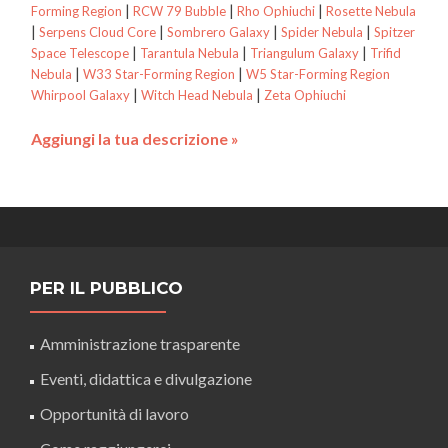
|
|
|
Forming Region
RCW 79 Bubble
Rho Ophiuchi
Rosette Nebula
|
|
|
|
Serpens Cloud Core
Sombrero Galaxy
Spider Nebula
Spitzer
|
|
|
Space Telescope
Tarantula Nebula
Triangulum Galaxy
Trifid
|
|
Nebula
W33 Star-Forming Region
W5 Star-Forming Region
|
|
Whirpool Galaxy
Witch Head Nebula
Zeta Ophiuchi
Aggiungi la tua descrizione »
PER IL PUBBLICO
Amministrazione trasparente
Eventi, didattica e divulgazione
Opportunità di lavoro