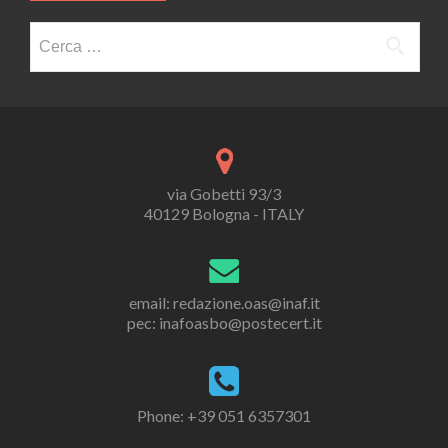
Ricerca
per:
via Gobetti 93/3
40129 Bologna - ITALY
email: redazione.oas@inaf.it
pec: inafoasbo@postecert.it
Phone: +39 051 6357301