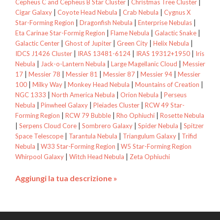
|
|
Cepheus C and Cepheus B Star Cluster
Christmas Tree Cluster
|
|
|
Cigar Galaxy
Coyote Head Nebula
Crab Nebula
Cygnus X
|
|
|
Star-Forming Region
Dragonfish Nebula
Enterprise Nebulas
|
|
|
Eta Carinae Star-Formig Region
Flame Nebula
Galactic Snake
|
|
|
|
Galactic Center
Ghost of Jupiter
Green City
Helix Nebula
|
|
|
IDCS J1426 Cluster
IRAS 13481-6124
IRAS 19312+1950
Iris
|
|
|
Nebula
Jack-o-Lantern Nebula
Large Magellanic Cloud
Messier
|
|
|
|
|
17
Messier 78
Messier 81
Messier 87
Messier 94
Messier
|
|
|
|
100
Milky Way
Monkey Head Nebula
Mountains of Creation
|
|
|
NGC 1333
North America Nebula
Orion Nebula
Perseus
|
|
|
Nebula
Pinwheel Galaxy
Pleiades Cluster
RCW 49 Star-
|
|
|
Forming Region
RCW 79 Bubble
Rho Ophiuchi
Rosette Nebula
|
|
|
|
Serpens Cloud Core
Sombrero Galaxy
Spider Nebula
Spitzer
|
|
|
Space Telescope
Tarantula Nebula
Triangulum Galaxy
Trifid
|
|
Nebula
W33 Star-Forming Region
W5 Star-Forming Region
|
|
Whirpool Galaxy
Witch Head Nebula
Zeta Ophiuchi
Aggiungi la tua descrizione »