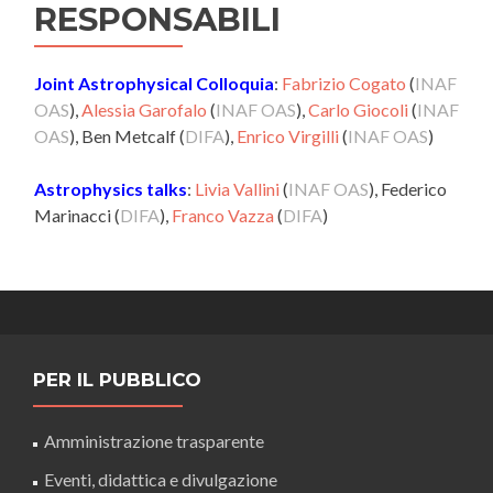
RESPONSABILI
Joint Astrophysical Colloquia
:
Fabrizio Cogato
(
INAF
OAS
),
Alessia Garofalo
(
INAF OAS
),
Carlo Giocoli
(
INAF
OAS
), Ben Metcalf (
DIFA
),
Enrico Virgilli
(
INAF OAS
)
Astrophysics talks
:
Livia Vallini
(
INAF OAS
), Federico
Marinacci (
DIFA
),
Franco Vazza
(
DIFA
)
PER IL PUBBLICO
Amministrazione trasparente
Eventi, didattica e divulgazione