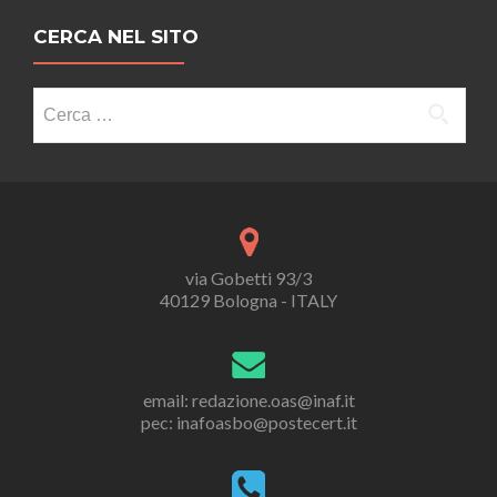
CERCA NEL SITO
Ricerca
per:
via Gobetti 93/3
40129 Bologna - ITALY
email: redazione.oas@inaf.it
pec: inafoasbo@postecert.it