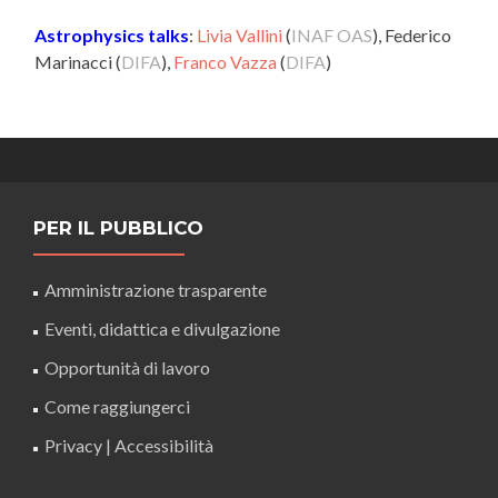
Astrophysics talks
:
Livia Vallini
(
INAF OAS
), Federico
Marinacci (
DIFA
),
Franco Vazza
(
DIFA
)
PER IL PUBBLICO
Amministrazione trasparente
Eventi, didattica e divulgazione
Opportunità di lavoro
Come raggiungerci
Privacy
|
Accessibilità